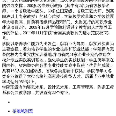
长、博大精深的陶瓷文化积淀，1200多家高度外向型陶瓷企业
的强力支撑，200多名专兼职教师（其中有2名为省级教学名
师、一个省级教学团队、50多位国家级、省级工艺大师、副高
职称以上专家教授）的精心传授，学院教学质量和办学效益逐
年大幅提高，目前有省级精品课程5门、央财支持的高职专业
建设项目2个。2009年12月学院顺利通过了教育部人才培养工
作的评估，2011年11月荣获“全国素质教育先进示范院校”称
号。
学院以培养学生能力为出发点，以就业为导向，以实践实训为
主要途径，着力培养学生的专业技能和职业技能；学院拥有完
备的校内专业实践实训基地,并与省内41家企业长期合作建立
校外专业实践实训基地，强化学生的实践技能；学生历年来在
国内外、省内举办的各类专业技能竞赛中取得了优异的成绩；
共有163人次在国家级、省级各类竞赛中获奖。学院每年向各
类企业输送了大批合格的高素质技能型人才。历届毕业生就业
率均达到95%以上。
学院现设有陶瓷艺术系、设计艺术系、工商管理系、陶瓷工程
系和公共教学部，共设置有22个专业。
按地域浏览