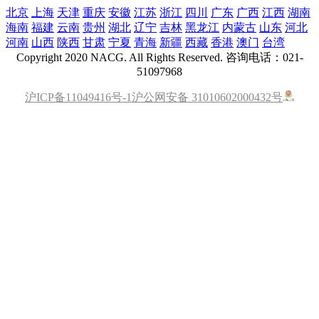
北京
上海
天津
重庆
安徽
江苏
浙江
四川
广东
广西
江西
湖南
海南
福建
云南
贵州
湖北
辽宁
吉林
黑龙江
内蒙古
山东
河北
河南
山西
陕西
甘肃
宁夏
青海
新疆
西藏
香港
澳门
台湾
Copyright 2020 NACG. All Rights Reserved. 咨询电话：021-
51097968
沪ICP备11049416号-1
沪公网安备 31010602000432号