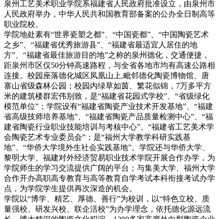
泉州工艺美术职业学院系福建省人民政府批准设立，由泉州市
人民政府举办，中华人民共和国教育部备案的公办全日制高等
职业院校。
学院地处素有“世界瓷塑之都”、“中国瓷都”、“中国陶瓷艺术
之乡”、“福建省优秀旅游县”、“福建省最适宜人居住的地
方”、“福建省最佳旅游目的地”之称的泉州德化，交通便捷，
距泉州市区仅50分钟高速路程，与全省各地市均有高速公路相
连接。校园座落德化城区凤凰山上,毗邻德化陶瓷博物馆、唐
寨山省级森林公园；校园内绿草如茵、繁花似锦，7万多平方
米的建筑楼群宏伟别致，是“福建省花园式学校”、“省级绿化
模范单位”；学院设有“福建省陶瓷产业技术开发基地”、“福建
省高级技师培养基地”、“福建省陶瓷产品质量检测中心”、“福
建省陶瓷行业职业技能培训与考核中心”、“福建省工艺美术学
会陶瓷艺术专业委员会”；是“福州大学教学科研实践基
地”、“华侨大学境外生社会实践基地”。学院还与华侨大学、
黎明大学、福建对外经济贸易职业技术学院开展合作办学，为
学院师生的学习交流提供广阔的平台；与集美大学、福州大学
合作开办高职高专教育与高等教育自学考试本科衔接考试办学
点，为学院学生提供再次深造的机会。
学院以“博学、精艺、厚德、善行”为校训，以“特色立校、质
量强校、研发兴校、联企活校”为办学理念，依托德化源远流