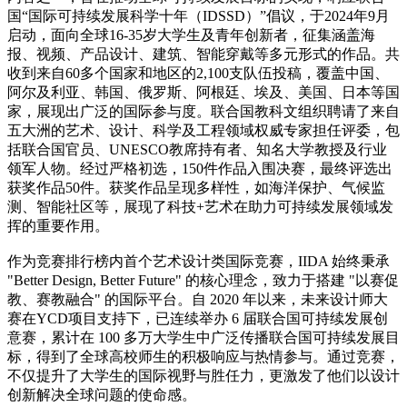
国“国际可持续发展科学十年（IDSSD）”倡议，于2024年9月
启动，面向全球16-35岁大学生及青年创新者，征集涵盖海
报、视频、产品设计、建筑、智能穿戴等多元形式的作品。共
收到来自60多个国家和地区的2,100支队伍投稿，覆盖中国、
阿尔及利亚、韩国、俄罗斯、阿根廷、埃及、美国、日本等国
家，展现出广泛的国际参与度。联合国教科文组织聘请了来自
五大洲的艺术、设计、科学及工程领域权威专家担任评委，包
括联合国官员、UNESCO教席持有者、知名大学教授及行业
领军人物。经过严格初选，150件作品入围决赛，最终评选出
获奖作品50件。获奖作品呈现多样性，如海洋保护、气候监
测、智能社区等，展现了科技+艺术在助力可持续发展领域发
挥的重要作用。
作为竞赛排行榜内首个艺术设计类国际竞赛，IIDA 始终秉承
"Better Design, Better Future" 的核心理念，致力于搭建 "以赛促
教、赛教融合" 的国际平台。自 2020 年以来，未来设计师大
赛在YCD项目支持下，已连续举办 6 届联合国可持续发展创
意赛，累计在 100 多万大学生中广泛传播联合国可持续发展目
标，得到了全球高校师生的积极响应与热情参与。通过竞赛，
不仅提升了大学生的国际视野与胜任力，更激发了他们以设计
创新解决全球问题的使命感。